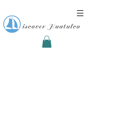
D
iscover Huatulco